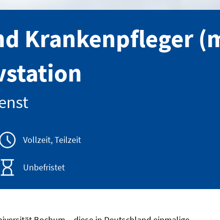
nd Krankenpfleger (m
vstation
enst
Vollzeit, Teilzeit
Unbefristet
niversität Bochum – diese in Deutschland einmalige